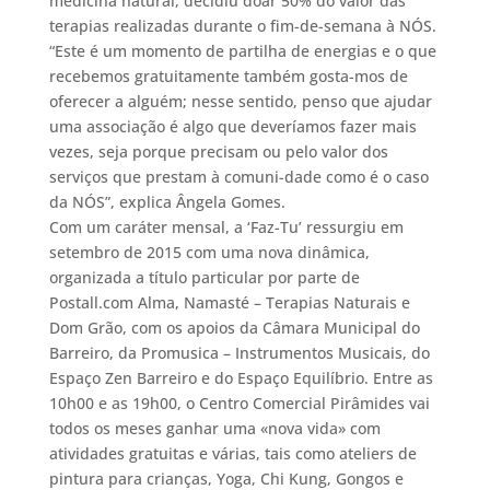
medicina natural, decidiu doar 50% do valor das
terapias realizadas durante o fim-de-semana à NÓS.
“Este é um momento de partilha de energias e o que
recebemos gratuitamente também gosta-mos de
oferecer a alguém; nesse sentido, penso que ajudar
uma associação é algo que deveríamos fazer mais
vezes, seja porque precisam ou pelo valor dos
serviços que prestam à comuni-dade como é o caso
da NÓS”, explica Ângela Gomes.
Com um caráter mensal, a ‘Faz-Tu’ ressurgiu em
setembro de 2015 com uma nova dinâmica,
organizada a título particular por parte de
Postall.com Alma, Namasté – Terapias Naturais e
Dom Grão, com os apoios da Câmara Municipal do
Barreiro, da Promusica – Instrumentos Musicais, do
Espaço Zen Barreiro e do Espaço Equilíbrio. Entre as
10h00 e as 19h00, o Centro Comercial Pirâmides vai
todos os meses ganhar uma «nova vida» com
atividades gratuitas e várias, tais como ateliers de
pintura para crianças, Yoga, Chi Kung, Gongos e