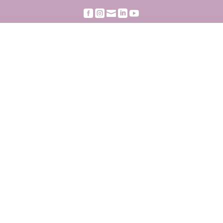




