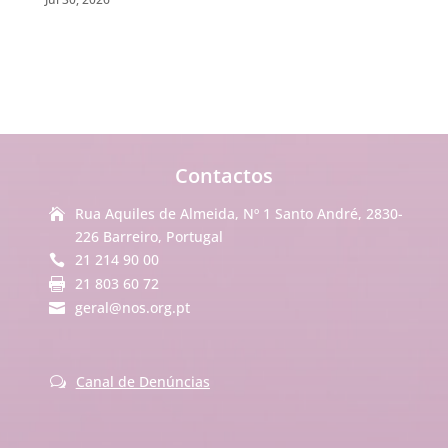
Contactos
Rua Aquiles de Almeida, Nº 1 Santo André, 2830-

226 Barreiro, Portugal
21 214 90 00

21 803 60 72

geral@nos.org.pt

Canal de Denúncias
w