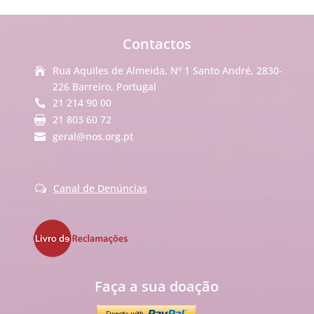
Contactos
Rua Aquiles de Almeida, Nº 1 Santo André, 2830-

226 Barreiro, Portugal
21 214 90 00

21 803 60 72

geral@nos.org.pt

Canal de Denúncias
w
Faça a sua doação