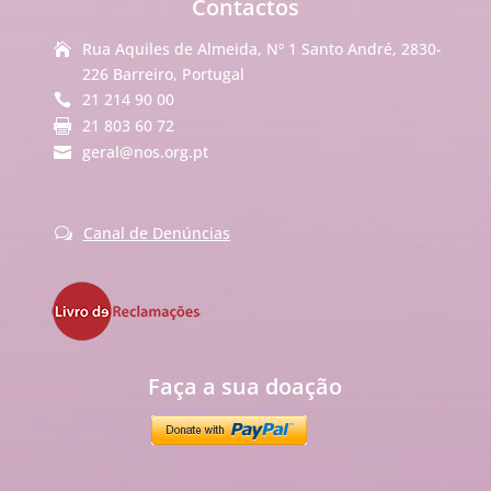
Contactos
Rua Aquiles de Almeida, Nº 1 Santo André, 2830-

226 Barreiro, Portugal
21 214 90 00

21 803 60 72

geral@nos.org.pt

Canal de Denúncias
w
Faça a sua doação