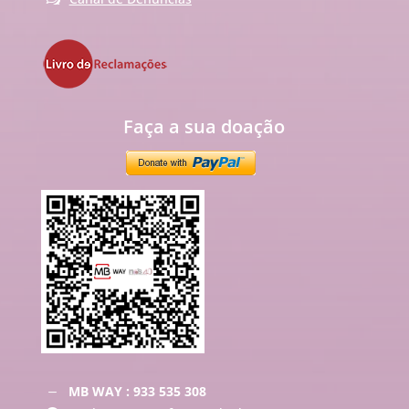
Faça a sua doação
MB WAY : 933 535 308
K