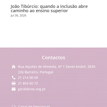
João Tibúrcio: quando a inclusão abre
caminho ao ensino superior
Jul 30, 2026
Contactos
Rua Aquiles de Almeida, Nº 1 Santo André, 2830-

226 Barreiro, Portugal
21 214 90 00

21 803 60 72

geral@nos.org.pt

Canal de Denúncias
w