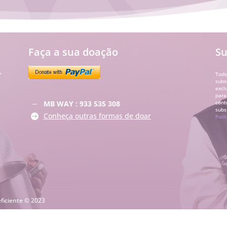
Faça a sua doação
Su
,
Todo
subs
excl
para
MB WAY : 933 535 308
conh
K
subs
Conheça outras formas de doar

Polí
eficiente © 2023