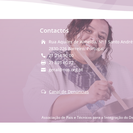
Contactos
Rua Aquiles de Almeida, Nº 1 Santo André

2830-226 Barreiro, Portugal
21 214 90 00

21 803 60 72

geral@nos.org.pt

Canal de Denúncias
w
Associação de Pais e Técnicos para a Integração do D